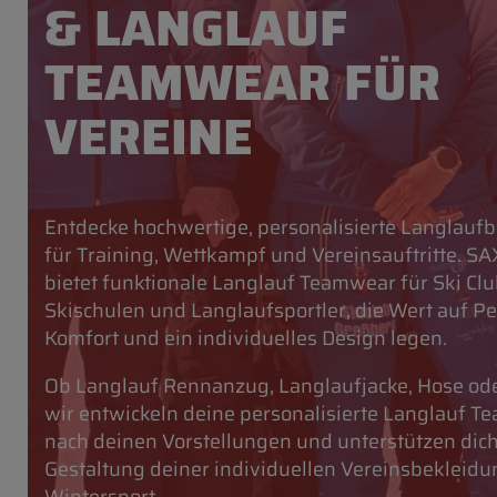
& LANGLAUF
TEAMWEAR FÜR
VEREINE
Entdecke hochwertige, personalisierte Langlauf
für Training, Wettkampf und Vereinsauftritte. SA
bietet funktionale Langlauf Teamwear für Ski Clu
Skischulen und Langlaufsportler, die Wert auf P
Komfort und ein individuelles Design legen.
Ob Langlauf Rennanzug, Langlaufjacke, Hose od
wir entwickeln deine personalisierte Langlauf 
nach deinen Vorstellungen und unterstützen dich
Gestaltung deiner individuellen Vereinsbekleidu