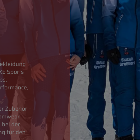
bekleidung
XE Sports
bs,
erformance,
er Zubehör –
Teamwear
 bei der
ng für den