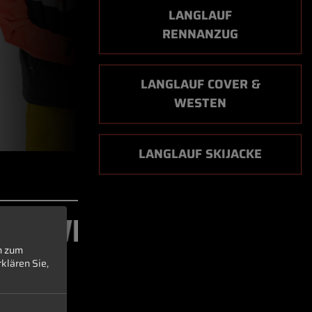
LANGLAUF
RENNANZUG
LANGLAUF COVER &
WESTEN
LANGLAUF SKIJACKE
CKE
n zum
klären Sie,