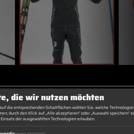
LANGLAUF SKIJA
te, die wir nutzen möchten
 auf die entsprechenden Schaltflächen wählen Sie, welche Technologie
en; durch den Klick auf „Alle akzeptieren“ oder „Auswahl speichern“ er
MEHR ERFAHREN
 Einsatz der ausgewählten Technologien erlauben.
twendig
(immer erforderlich)