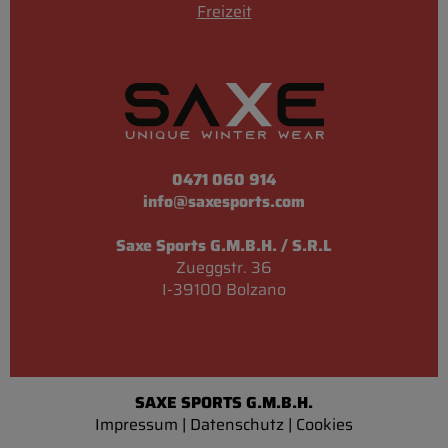
Freizeit
0471 060 914
info@saxesports.com
Saxe Sports G.M.B.H. / S.R.L
Zueggstr. 36
I-39100 Bolzano
SAXE SPORTS G.M.B.H.
Impressum
|
Datenschutz
|
Cookies