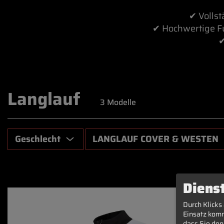
✔ Volls
✔ Hochwertige F
✔
Langlauf
3
Modelle
Geschlecht
LANGLAUF COVER & WESTEN
Diens
Durch Klicks
Einsatz komm
dass Sie den