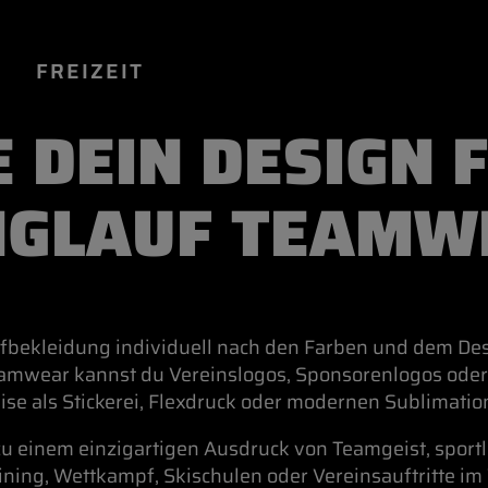
FREIZEIT
 DEIN DESIGN 
LANGLAUF
NGLAUF TEAMW
LANGLAUF 
LANGLAUF 
ufbekleidung individuell nach den Farben und dem Des
amwear kannst du Vereinslogos, Sponsorenlogos oder e
se als Stickerei, Flexdruck oder modernen Sublimatio
 einem einzigartigen Ausdruck von Teamgeist, sportlich
aining, Wettkampf, Skischulen oder Vereinsauftritte im