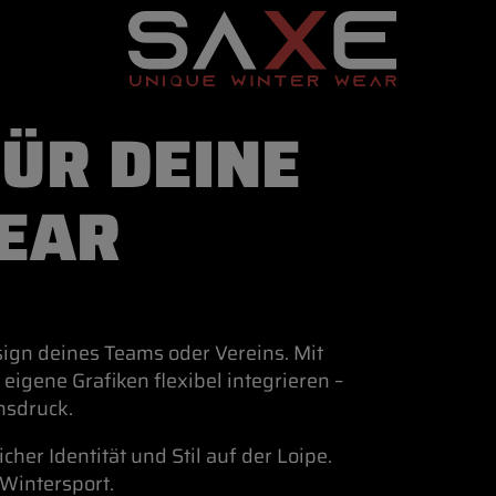
FÜR DEINE
 RENNANZUG
EAR
COVER & WESTEN
SKIJACKE
ign deines Teams oder Vereins. Mit
igene Grafiken flexibel integrieren –
nsdruck.
er Identität und Stil auf der Loipe.
 Wintersport.