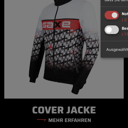
No
↓
2
Bes
↓
1
Ausgewählt
COVER JACKE
MEHR ERFAHREN