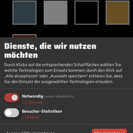
Dienste, die wir nutzen
möchten
Durch Klicks auf die entsprechenden Schaltflächen wählen Sie,
welche Technologien zum Einsatz kommen; durch den Klick auf
„Alle akzeptieren“ oder „Auswahl speichern“ erklären Sie, dass
Sie den Einsatz der ausgewählten Technologien erlauben.
2. Dein Design
Wie würdest du deinen Designwunsch einordnen?
Notwendig
(immer erforderlich)
Bitte wähle die passende Kategorie oder beschreibe
↓
2
Dienste
kurz deine Vorstellungen.
Besucher-Statistiken
Klassik
↓
1
Dienst
Fantasie