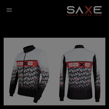
LANGLAUF RENNANZUG
LANGLAUF COVER & WESTEN
LANGLAUF SKIJACKE